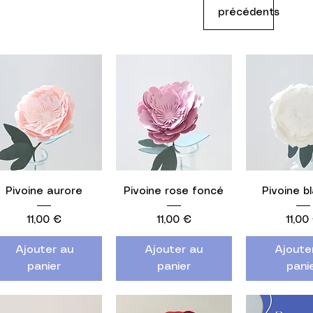
précédents
Aperçu rapide
Aperçu rapide
Aperçu r
Pivoine aurore
Pivoine rose foncé
Pivoine b
Prix
Prix
Prix
11,00 €
11,00 €
11,00
Ajouter au
Ajouter au
Ajoute
panier
panier
pani