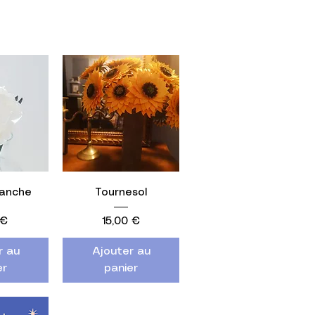
apide
Aperçu rapide
lanche
Tournesol
Prix
 €
15,00 €
r au
Ajouter au
er
panier