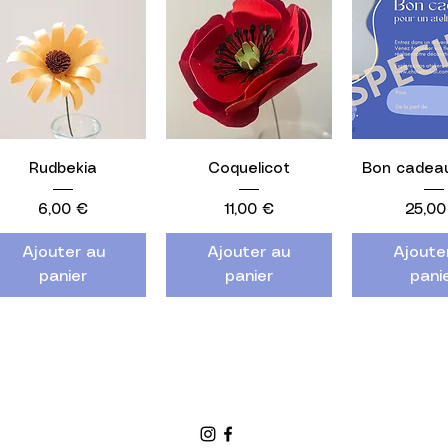
Aperçu rapide
Aperçu rapide
Aperçu r
Rudbekia
Coquelicot
Bon cadeau
Prix
Prix
Prix
6,00 €
11,00 €
25,00
Ajouter au
Ajouter au
Ajoute
panier
panier
pani