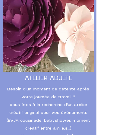
ATELIER ADULTE
Besoin d'un moment de détente après
votre journée de travail ?
Vous êtes à la recherche d'un atelier
créatif original pour vos évènements
(EVJF, cousinade, babyshower, moment
créatif entre ami.e.s...)