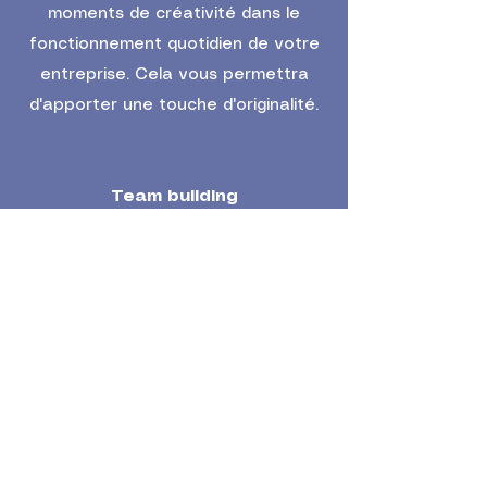
moments de créativité dans le
fonctionnement quotidien de votre
entreprise. Cela vous permettra
d'apporter une touche d'originalité.
Team building
Création des liens dans les équipes
et avec la hiérarchie autour
d’événements de cohésion,
d’événements ludiques,
dépassement de soi, entre aide…
Afterwork
Moment convivial, plutôt informel et
spontanée entre les personnes