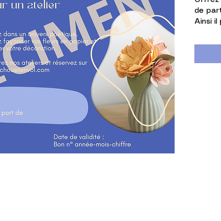
Offrez 
de part
Ainsi i
composi
Les at
lieu pr
La dur
est de 
d'achat