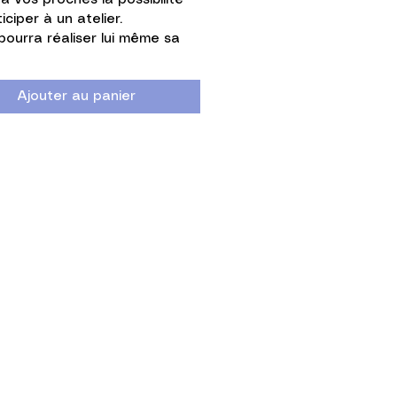
à vos proches la possibilité 
iciper à un atelier.
l pourra réaliser lui même sa 
tion florale en papier.
Ajouter au panier
eliers sont proposés dans un 
ivé entre Dijon et Gray.
ée de validité du bon cadeau 
un an à partir de la date 
.