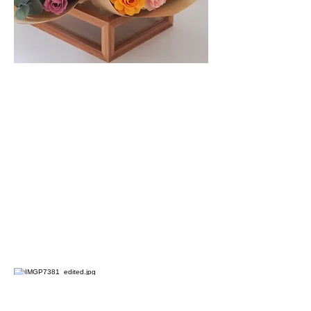
La poésie florale qui traverse le
temps
Chaque pièce est pensée pour durer,
émouvoir et sublimer les moments
les plus importants de la vie.