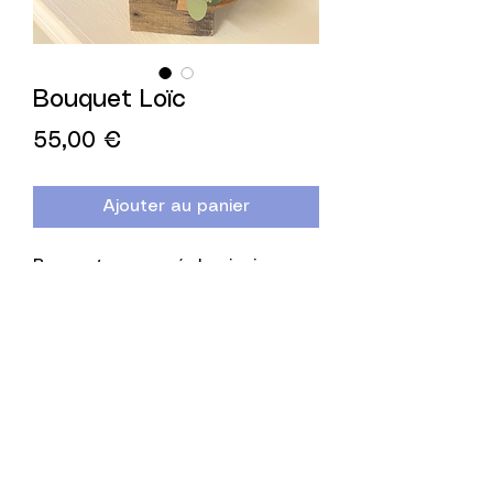
Bouquet Loïc
Prix
55,00 €
Ajouter au panier
Bouquet composé de pivoines, 
de bleuets et d'eucalyptus.
DIMENSION
Diamètre de la fleur environ 7 cm
Longueur de la tige environ 30 cm
COLORIS
© 2024 par Chouet'Envol.
Camaïeu de rose, bleu, vert